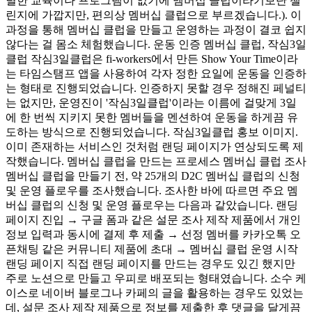
별한 교육이나 프로그램이 없기에 멤버십 클럽이라기보단 챌
린지에 가깝지만, 편의상 멤버십 클럽으로 부르겠습니다.). 이
과정을 통해 멤버십 클럽을 만들고 운영하는 과정이 결코 쉽지
않다는 걸 몸소 체험했습니다. 운동 인증 멤버십 클럽, 작심3일
클럽 작심3일클럽은 fi-workers에서 만든 Show Your Time이라
는 타임스탬프 앱을 사용하여 각자 정한 요일에 운동을 인증하
는 형태로 진행되었습니다. 인증하지 못할 경우 정해진 페널티
는 없지만, 운영진이 '작심3일클럽'이라는 이름에 걸맞게 3일
에 한 번씩 지키지 못한 멤버들을 멘션하여 운동을 하게끔 유
도하는 방식으로 진행되었습니다. 작심3일클럽 홍보 이미지.
이미 존재하는 서비스인 것처럼 랜딩 페이지가 연상되도록 제
작했습니다. 멤버십 클럽을 만드는 프로세스 멤버십 클럽 조사
멤버십 클럽을 만들기 전, 약 25개의 D2C 멤버십 클럽의 신청
및 운영 플로우를 조사했습니다. 조사한 바에 따르면 주요 멤
버십 클럽의 신청 및 운영 플로우는 다음과 같았습니다. 랜딩
페이지 진입 → 구글 폼과 같은 설문 조사 제작 제품에서 개인
정보 입력과 동시에 결제 후 제출 → 선정 멤버를 카카오톡 오
픈채팅 같은 커뮤니티 제품에 초대 → 멤버십 클럽 운영 시작
랜딩 페이지 직접 랜딩 페이지를 만드는 경우도 있긴 했지만
주로 노션으로 만들고 우피로 배포되는 형태였습니다. 소수 케
이스로 네이버 블로그나 카페의 글을 활용하는 경우도 있었는
데, 설문 조사 제작 제품으로 정보를 제출한 후 댓글을 달게끔