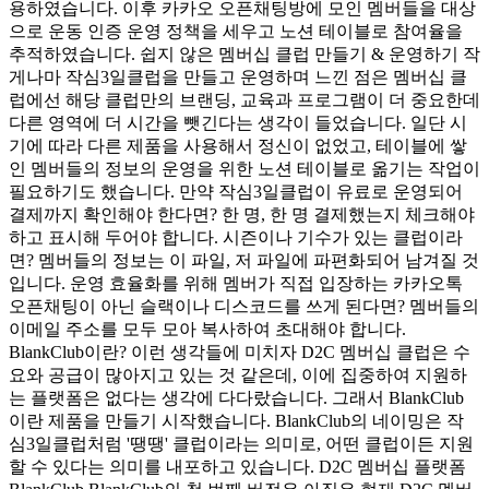
용하였습니다. 이후 카카오 오픈채팅방에 모인 멤버들을 대상
으로 운동 인증 운영 정책을 세우고 노션 테이블로 참여율을
추적하였습니다. 쉽지 않은 멤버십 클럽 만들기 & 운영하기 작
게나마 작심3일클럽을 만들고 운영하며 느낀 점은 멤버십 클
럽에선 해당 클럽만의 브랜딩, 교육과 프로그램이 더 중요한데
다른 영역에 더 시간을 뺏긴다는 생각이 들었습니다. 일단 시
기에 따라 다른 제품을 사용해서 정신이 없었고, 테이블에 쌓
인 멤버들의 정보의 운영을 위한 노션 테이블로 옮기는 작업이
필요하기도 했습니다. 만약 작심3일클럽이 유료로 운영되어
결제까지 확인해야 한다면? 한 명, 한 명 결제했는지 체크해야
하고 표시해 두어야 합니다. 시즌이나 기수가 있는 클럽이라
면? 멤버들의 정보는 이 파일, 저 파일에 파편화되어 남겨질 것
입니다. 운영 효율화를 위해 멤버가 직접 입장하는 카카오톡
오픈채팅이 아닌 슬랙이나 디스코드를 쓰게 된다면? 멤버들의
이메일 주소를 모두 모아 복사하여 초대해야 합니다.
BlankClub이란? 이런 생각들에 미치자 D2C 멤버십 클럽은 수
요와 공급이 많아지고 있는 것 같은데, 이에 집중하여 지원하
는 플랫폼은 없다는 생각에 다다랐습니다. 그래서 BlankClub
이란 제품을 만들기 시작했습니다. BlankClub의 네이밍은 작
심3일클럽처럼 '땡땡' 클럽이라는 의미로, 어떤 클럽이든 지원
할 수 있다는 의미를 내포하고 있습니다. D2C 멤버십 플랫폼